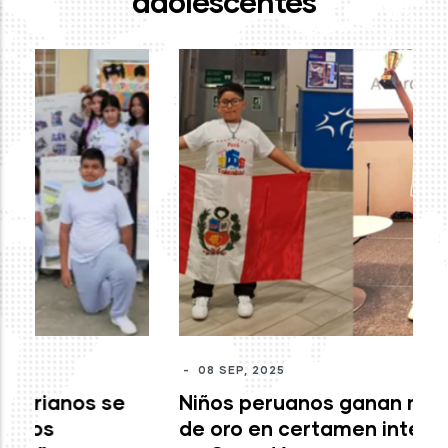
adolescentes
-
J
mo
c
M
-
08 SEP, 2025
Niños peruanos ganan medallas
de oro en certamen internacional