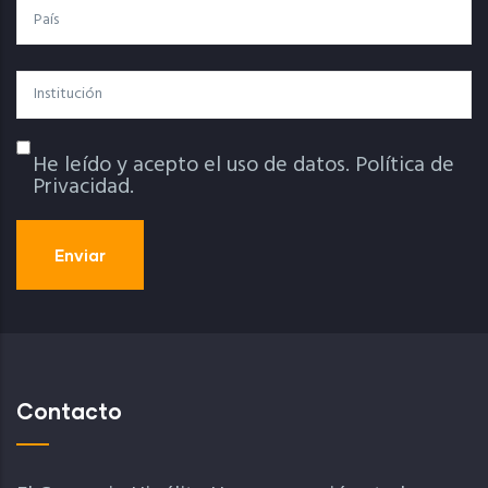
País
Institución
He leído y acepto el uso de datos.
Política de
Política De Privacidad
Privacidad.
Contacto