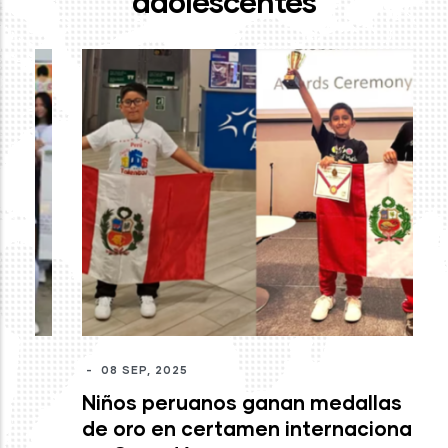
adolescentes
-
J
mo
c
M
-
08 SEP, 2025
Niños peruanos ganan medallas
de oro en certamen internacional