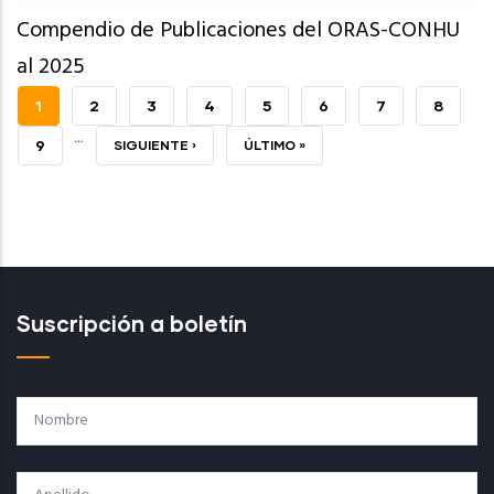
Compendio de Publicaciones del ORAS-CONHU
al 2025
PÁGINA
1
PAGE
2
PAGE
3
PAGE
4
PAGE
5
PAGE
6
PAGE
7
PAGE
8
…
ACTUAL
PAGE
9
SIGUIENTE
SIGUIENTE ›
ÚLTIMA
ÚLTIMO »
PÁGINA
PÁGINA
Suscripción a boletín
Nombre
Apellido