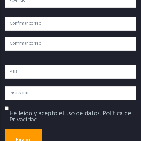
Correo
Correo Electrónico
Electrónico
Confirmar Correo
País
Institución
He leído y acepto el uso de datos.
Política de
Política De Privacidad
Privacidad.