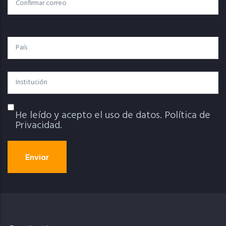
Confirmar Correo
País
Institución
He leído y acepto el uso de datos.
Política de
Política De Privacidad
Privacidad.