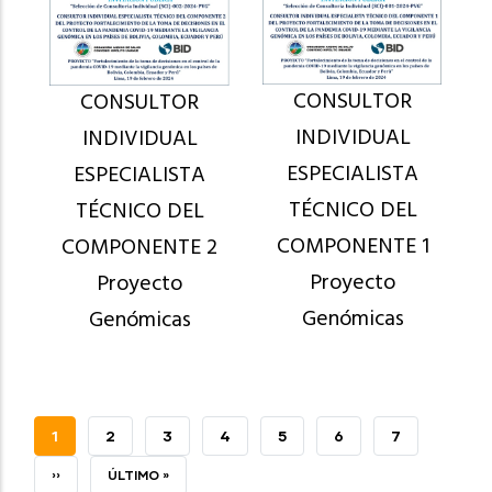
CONSULTOR
CONSULTOR
INDIVIDUAL
INDIVIDUAL
ESPECIALISTA
ESPECIALISTA
TÉCNICO DEL
TÉCNICO DEL
COMPONENTE 1
COMPONENTE 2
Proyecto
Proyecto
Genómicas
Genómicas
PÁGINA
1
PAGE
2
PAGE
3
PAGE
4
PAGE
5
PAGE
6
PAGE
7
ACTUAL
SIGUIENTE
››
ÚLTIMA
ÚLTIMO »