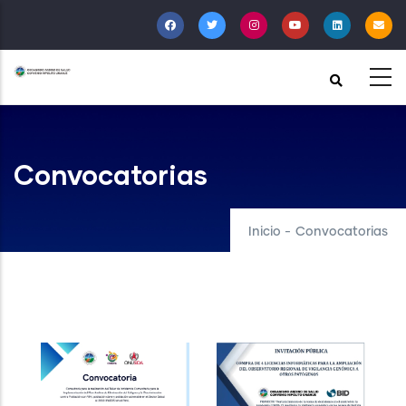
Pasar
al
contenido
principal
Convocatorias
Inicio
-
Convocatorias