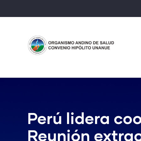
Pasar
al
contenido
principal
Perú lidera coo
Reunión extrao