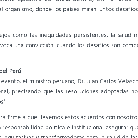
el organismo, donde los países miran juntos desafío
ejos como las inequidades persistentes, la salud m
voca una convicción: cuando los desafíos son compa
del Perú
evento, el ministro peruano, Dr. Juan Carlos Velasco
onal, precisando que las resoluciones adoptadas n
s".
ra firme a que llevemos estos acuerdos con nosotros
 responsabilidad política e institucional asegurar q
s, equitativas y transformadoras para la salud de las