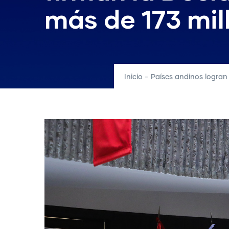
más de 173 mil
Inicio
-
Países andinos logran 