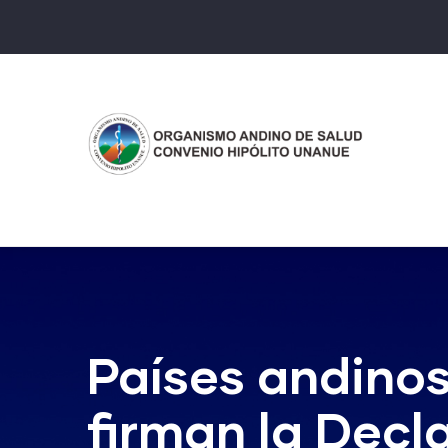
Pasar
al
contenido
principal
Países andinos
firman la Decl