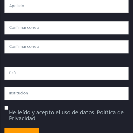
Apellido
Correo
Correo Electrónico
Electrónico
Confirmar Correo
País
Institución
He leído y acepto el uso de datos.
Política de
Política De Privacidad
Privacidad.