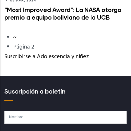
-
08 APR, 2024
“Most Improved Award”: La NASA otorga
premio a equipo boliviano de la UCB
Página
‹‹
Paginación
anterior
Página 2
Suscribirse a Adolescencia y niñez
Suscripción a boletín
Nombre