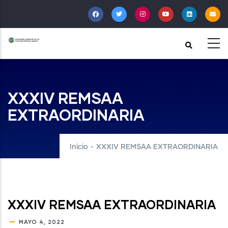
Pasar
al
contenido
principal
XXXIV REMSAA
EXTRAORDINARIA
Inicio
-
XXXIV REMSAA EXTRAORDINARIA
XXXIV REMSAA EXTRAORDINARIA
MAYO 4, 2022