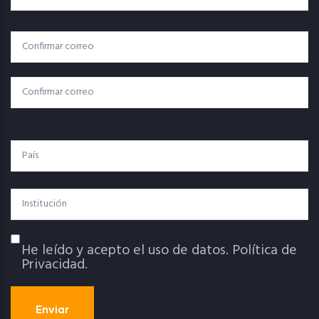
Correo
Correo Electrónico
Electrónico
Confirmar Correo
País
Institución
He leído y acepto el uso de datos.
Política de
Política De Privacidad
Privacidad.