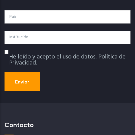
País
Institución
He leído y acepto el uso de datos.
Política de
Política De Privacidad
Privacidad.
Contacto