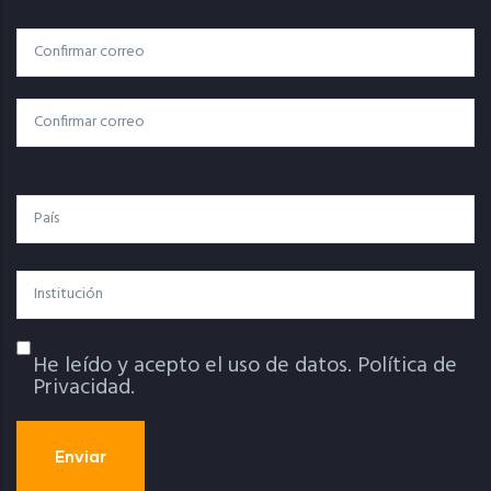
Correo
Correo Electrónico
Electrónico
Confirmar Correo
País
Institución
He leído y acepto el uso de datos.
Política de
Política De Privacidad
Privacidad.