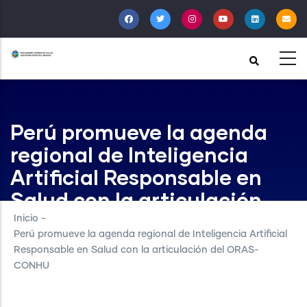
Pasar
al
contenido
principal
Perú promueve la agenda
regional de Inteligencia
Artificial Responsable en
Salud con la articulación
del ORAS-CONHU
Inicio
-
Perú promueve la agenda regional de Inteligencia Artificial
Responsable en Salud con la articulación del ORAS-
CONHU