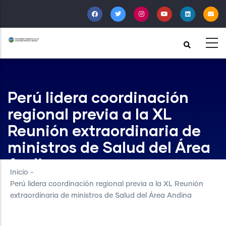
Pasar
al
contenido
principal
Perú lidera coordinación
regional previa a la XL
Reunión extraordinaria de
ministros de Salud del Área
Andina
Inicio
-
Perú lidera coordinación regional previa a la XL Reunión
extraordinaria de ministros de Salud del Área Andina