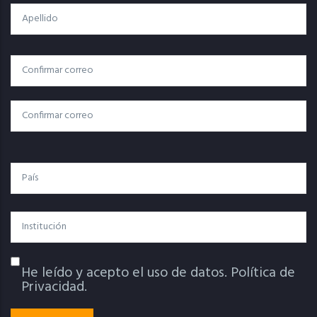
Apellido
Correo
Correo Electrónico
Electrónico
Confirmar Correo
País
Institución
He leído y acepto el uso de datos.
Política de
Política De Privacidad
Privacidad.