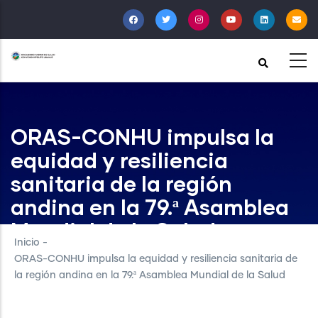
Pasar
al
contenido
principal
ORAS-CONHU impulsa la
equidad y resiliencia
sanitaria de la región
andina en la 79.ª Asamblea
Mundial de la Salud
Inicio
-
ORAS-CONHU impulsa la equidad y resiliencia sanitaria de
la región andina en la 79.ª Asamblea Mundial de la Salud