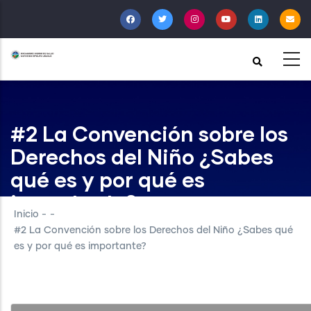
Pasar
al
contenido
principal
#2 La Convención sobre los
Derechos del Niño ¿Sabes
qué es y por qué es
importante?
Inicio
-
-
#2 La Convención sobre los Derechos del Niño ¿Sabes qué
es y por qué es importante?