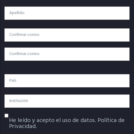
Apellido
Correo
Correo Electrónico
Electrónico
Confirmar Correo
País
Institución
He leído y acepto el uso de datos.
Política de
Política De Privacidad
Privacidad.