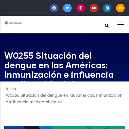
Pasar
al
contenido
principal
W0255 Situación del
dengue en las Américas:
Inmunización e influencia
medioambiental
Inicio
-
-
W0255 Situación del dengue en las Américas: Inmunización
e influencia medioambiental