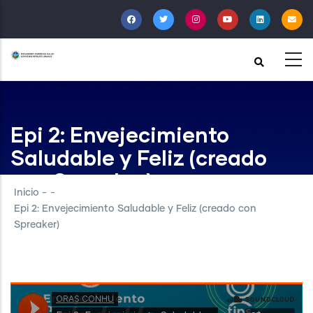
Pasar
al
contenido
principal
Epi 2: Envejecimiento
Saludable y Feliz (creado
con Spreaker)
Inicio
-
-
Epi 2: Envejecimiento Saludable y Feliz (creado con
Spreaker)