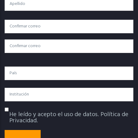
Apellido
Correo
Correo Electrónico
Electrónico
Confirmar Correo
País
Institución
He leído y acepto el uso de datos.
Política de
Política De Privacidad
Privacidad.