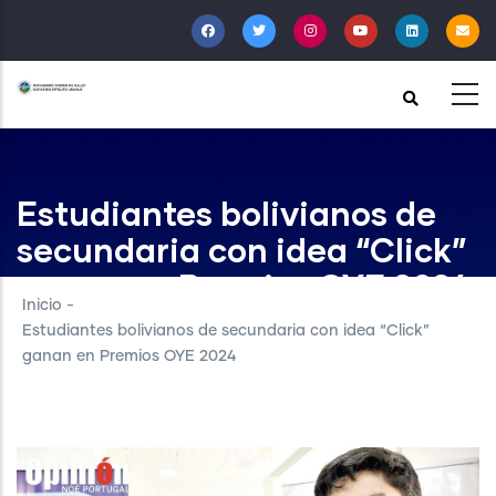
Pasar
al
contenido
principal
Estudiantes bolivianos de
secundaria con idea “Click”
ganan en Premios OYE 2024
Inicio
-
Estudiantes bolivianos de secundaria con idea “Click”
ganan en Premios OYE 2024