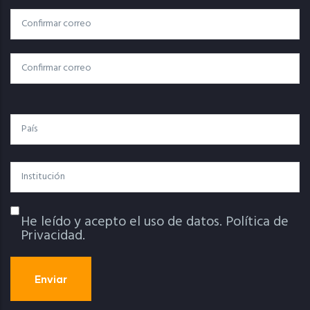
Correo
Correo Electrónico
Electrónico
Confirmar Correo
País
Institución
He leído y acepto el uso de datos.
Política de
Política De Privacidad
Privacidad.