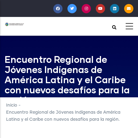
Pasar
al
contenido
principal
Encuentro Regional de
Jóvenes Indígenas de
América Latina y el Caribe
con nuevos desafíos para la
región.
Inicio
-
Encuentro Regional de Jóvenes Indígenas de América
Latina y el Caribe con nuevos desafíos para la región.