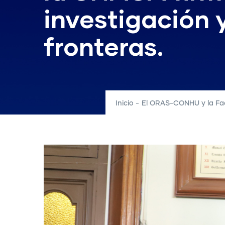
investigación 
fronteras.
Inicio
-
El ORAS-CONHU y la Facu