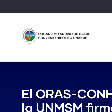
Pasar
al
contenido
principal
El ORAS-CONHU
la UNMSM firma